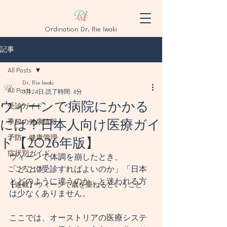
Ordination Dr. Rie Iwaki
記事
All Posts
Dr. Rie Iwaki
All Posts
3月24日
読了時間: 4分
ウィーンで病院にかかる
受診ガイド
には？日本人向け医療ガイ
季節の健康情報
ド【2026年版】
予防・健康管理
症状別ガイド
ウィーンで体調を崩したとき、
こころと体
「どこに受診すればよいのか」「日本
とどのように違うのか」と迷われる方
【連載】ウィーンで歳を重ねるということ
は少なくありません。
ここでは、オーストリアの医療システ