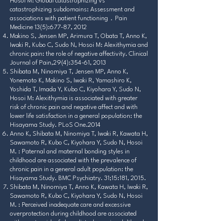
Hosoi M: Global catastrophizing vs
catastrophizing subdomains: Assessment and
associations with patient functioning．Pain
Medicine 13(5):677-87, 2012
Makino S, Jensen MP, Arimura T, Obata T, Anno K,
Iwaki R, Kubo C, Sudo N, Hosoi M: Alexithymia and
chronic pain: the role of negative affectivity. Clinical
Journal of Pain,29(4):354-61, 2013
Shibata M, Ninomiya T, Jensen MP, Anno K,
Yonemoto K, Makino S, Iwaki R, Yamashiro K,
Yoshida T, Imada Y, Kubo C, Kiyohara Y, Sudo N,
Hosoi M: Alexithymia is associated with greater
risk of chronic pain and negative affect and with
lower life satisfaction in a general population: the
Hisayama Study. PLoS One.2014
Anno K, Shibata M, Ninomiya T, Iwaki R, Kawata H,
Sawamoto R, Kubo C, Kiyohara Y, Sudo N, Hosoi
M. : Paternal and maternal bonding styles in
childhood are associated with the prevalence of
chronic pain in a general adult population: the
Hisayama Study. BMC Psychiatry. 31;15:181, 2015.
Shibata M, Ninomiya T, Anno K, Kawata H, Iwaki R,
Sawamoto R, Kubo C, Kiyohara Y, Sudo N, Hosoi
M. : Perceived inadequate care and excessive
overprotection during childhood are associated