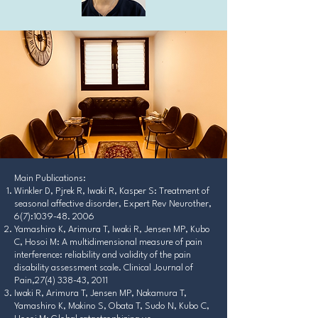
Main Publications:
Winkler D, Pjrek R, Iwaki R, Kasper S: Treatment of
seasonal affective disorder, Expert Rev Neurother,
6(7):
1039-48. 2006
Yamashiro K, Arimura T, Iwaki R, Jensen MP, Kubo
C, Hosoi M: A multidimensional measure of pain
interference: reliability and validity of the pain
disability assessment scale. Clinical Journal of
Pain,
27(4) 338-43
, 2011
Iwaki R, Arimura T, Jensen MP, Nakamura T,
Yamashiro K, Makino S, Obata T, Sudo N, Kubo C,