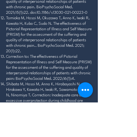
quality of interpersonal relationships of patients
with chronic pain. BioPsychoSocial Med.
2021;15(1):22. doi:10.1186/s13030-021-00223-0
Tomioka M, Hosoi M, Okuzawa T, Anno K, Iwaki R,
Kawata H, Kubo C, Sudo N. The effectiveness of
Pictorial Representation of Illness and Self Measure
(PRISM) for the assessment of the suffering and
quality of interpersonal relationships of patients
with chronic pain.. BioPsychoSocial Med. 2021;
20(1):22.
Correction to: The effectiveness of Pictorial
Representation of Illness and Self Measure (PRISM)
for the assessment of the suffering and quality of
interpersonal relationships of patients with chronic
pain: BioPsychoSocial Med. 2022;16(1):4.
Shibata M, Hosoi M, Anno K, Hirabayashi N,
Hirakawa Y, Kawata H, Iwaki R, Sawamoto R, Sudo
N, Ninomiya T. Correction: Inadequate care and
excessive overprotection during childhood are
associated with the presence of diabetes mellitus in
adulthood in a general Japanise population: a
cross-sectional analysis from the Hisayama Study.
BMC Endocr Disord. 2023;23(1):222.
(日本語論文及び著書)
岩城理恵、細井昌子「心身医学的アプロー