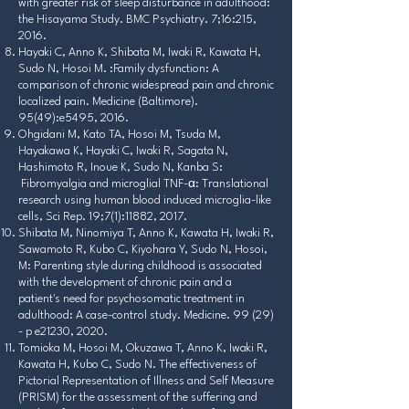
with greater risk of sleep disturbance in adulthood:
the Hisayama Study. BMC Psychiatry. 7;16:215,
2016.
Hayaki C, Anno K, Shibata M, Iwaki R, Kawata H,
Sudo N, Hosoi M. :Family dysfunction: A
comparison of chronic widespread pain and chronic
localized pain. Medicine (Baltimore).
95(49):e5495, 2016.
Ohgidani M, Kato TA, Hosoi M, Tsuda M,
Hayakawa K, Hayaki C, Iwaki R, Sagata N,
Hashimoto R, Inoue K, Sudo N, Kanba S:
Fibromyalgia and microglial TNF-α: Translational
research using human blood induced microglia-like
cells, Sci Rep. 19;7(1):11882, 2017.
Shibata M, Ninomiya T, Anno K, Kawata H, Iwaki R,
Sawamoto R, Kubo C, Kiyohara Y, Sudo N, Hosoi,
M: Parenting style during childhood is associated
with the development of chronic pain and a
patient's need for psychosomatic treatment in
adulthood: A case-control study. Medicine. 99 (29)
- p e21230, 2020.
Tomioka M, Hosoi M, Okuzawa T, Anno K, Iwaki R,
Kawata H, Kubo C, Sudo N. The effectiveness of
Pictorial Representation of Illness and Self Measure
(PRISM) for the assessment of the suffering and